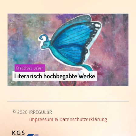
Gepostet
Kreatives Lesen
in
Literarisch hochbegabte Werke
© 2026 IRREGULäR
Impressum & Datenschutzerklärung