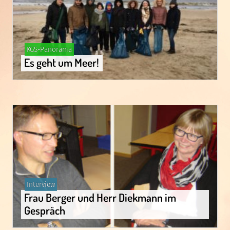
Gepostet
KGS-Panorama
in
Es geht um Meer!
Gepostet
Interview
in
Frau Berger und Herr Diekmann im
Gespräch