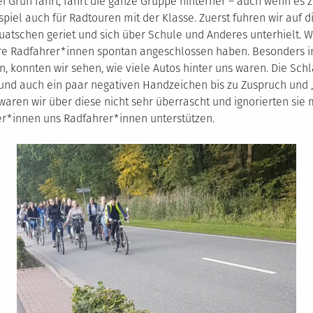
ei Grün fährt, fährt die ganze Gruppe hinterher – auch wenn es z
spiel auch für Radtouren mit der Klasse. Zuerst fuhren wir auf
Quatschen geriet und sich über Schule und Anderes unterhielt. W
re Radfahrer*innen spontan angeschlossen haben. Besonders in
, konnten wir sehen, wie viele Autos hinter uns waren. Die Sch
nd auch ein paar negativen Handzeichen bis zu Zuspruch und „
waren wir über diese nicht sehr überrascht und ignorierten sie
rer*innen uns Radfahrer*innen unterstützen.