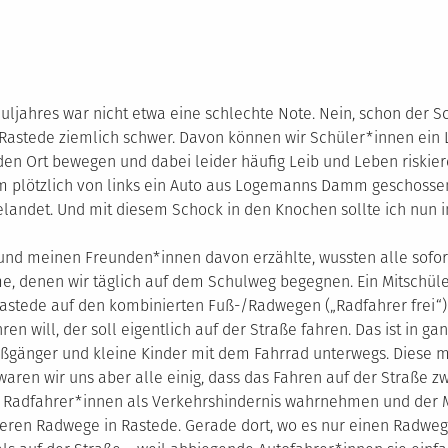
ljahres war nicht etwa eine schlechte Note. Nein, schon der S
 Rastede ziemlich schwer. Davon können wir Schüler*innen ein Li
en Ort bewegen und dabei leider häufig Leib und Leben riskier
m plötzlich von links ein Auto aus Logemanns Damm geschossen 
landet. Und mit diesem Schock in den Knochen sollte ich nun i
und meinen Freunden*innen davon erzählte, wussten alle sofort, 
, denen wir täglich auf dem Schulweg begegnen. Ein Mitschüler
Rastede auf den kombinierten Fuß-/Radwegen („Radfahrer frei“) 
n will, der soll eigentlich auf der Straße fahren. Das ist in gan
gänger und kleine Kinder mit dem Fahrrad unterwegs. Diese mö
waren wir uns aber alle einig, dass das Fahren auf der Straße zw
Radfahrer*innen als Verkehrshindernis wahrnehmen und der 
cheren Radwege in Rastede. Gerade dort, wo es nur einen Radweg