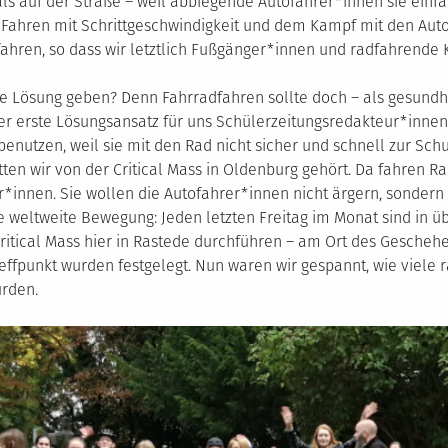
 als auf der Straße – weil abbiegende Autofahrer*innen sie ein
Fahren mit Schrittgeschwindigkeit und dem Kampf mit den Autos
ahren, so dass wir letztlich Fußgänger*innen und radfahrende 
ine Lösung geben? Denn Fahrradfahren sollte doch – als gesund
er erste Lösungsansatz für uns Schülerzeitungsredakteur*inne
enutzen, weil sie mit den Rad nicht sicher und schnell zur Sc
ten wir von der Critical Mass in Oldenburg gehört. Da fahren 
r*innen. Sie wollen die Autofahrer*innen nicht ärgern, sonder
ine weltweite Bewegung: Jeden letzten Freitag im Monat sind in 
Critical Mass hier in Rastede durchführen – am Ort des Gescheh
effpunkt wurden festgelegt. Nun waren wir gespannt, wie viele
rden.