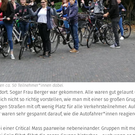
ren ca. 50 Teilnehmer*innen dabei.
ort. Sogar Frau Berger war gekommen. Alle waren gut gelaunt 
 nicht so richtig vorstellen, wie man mit einer so großen Gru
ngen Straßen mit oft wenig Platz für alle Verkehrsteilnehmer.
r waren sehr gespannt darauf, wie die Autofahrer*innen reagie
ei einer Critical Mass paarweise nebeneinander. Gruppen mit m