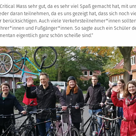
Critical Mass sehr gut, da es sehr viel Spaß gemacht hat, mit
der daran teilnehmen, da es uns gezeigt hat, dass sich noch v
berücksichtigen. Auch viele Verkehrsteilnehmer*innen sollten
rer*innen und Fußgänger*innen. So sagte auch ein Schüler des
entan eigentlich ganz schön scheiße sind.“